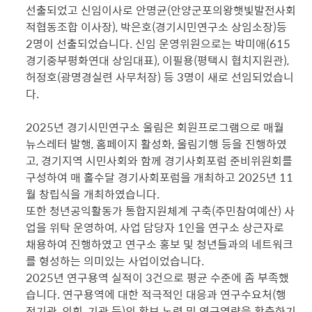
선출되었고 신임이사로 안명균(안양군포의왕햇빛발전사회
적협동조합 이사장), 박은호(경기시민연구소 상임소장)등
2명이 선출되었습니다. 신임 운영위원으로는 박미애(615
경기중부평화연대 상임대표), 이필용(평택시 협치지원관),
허정호(광명경실련 사무처장) 등 3명이 새로 선임되었습니
다.
2025년 경기시민연구소 울림은 회원프로그램으로 매월
뉴스레터 발행, 홈페이지 활성화, 울림기행 등을 진행하였
고, 경기지역 시민사회와 함께 경기사회포럼 준비위원회를
구성하여 매 홀수달 경기사회포럼을 개최하고 2025년 11
월 창립식을 개최하였습니다.
또한 청년공익활동가 통합지원체계 구축(주민참여예산) 사
업을 위탁 운영하여, 사업 담당자 1인을 연구소 상근자로
채용하여 진행하였고 연구소 홍보 및 청년들과의 네트워크
를 형성하는 의미있는 사업이었습니다.
2025년 연구용역 실적이 3건으로 평균 수준에 좀 부족했
습니다. 연구용역에 대한 적극적인 대응과 연구수요처(행
정기관, 의회, 기관 등)의 확보 노력 및 연구역량을 확충하기